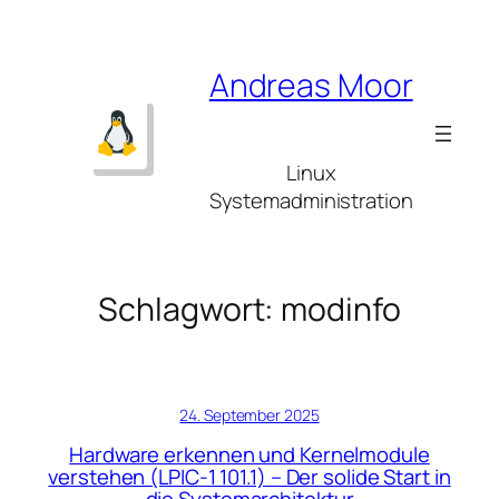
Zum
Inhalt
springen
Andreas Moor
Linux
Systemadministration
Schlagwort:
modinfo
24. September 2025
Hardware erkennen und Kernelmodule
verstehen (LPIC-1 101.1) – Der solide Start in
die Systemarchitektur